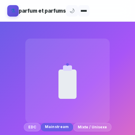
⚗️
🌙
parfum et parfums
Mainstream
EDC
Mixte / Unisexe