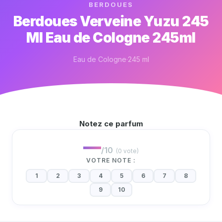
BERDOUES
Berdoues Verveine Yuzu 245
Ml Eau de Cologne 245ml
Eau de Cologne
245 ml
Notez ce parfum
—
/10
(0 vote)
VOTRE NOTE :
1
2
3
4
5
6
7
8
9
10