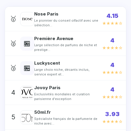
Nose Paris
4.15
🥇
Le pionnier du conseil olfactif avec une
★★★★☆
sélection…
Première Avenue
4
🏪
🥈
Large sélection de parfums de niche et
★★★★☆
prestige…
Luckyscent
4
🏪
🥉
Large choix niche, décants inclus,
★★★★☆
service expert et…
Jovoy Paris
4
4
Exclusivités mondiales et curation
★★★★☆
parisienne d'exception
50ml.fr
3.93
5
Spécialiste français de la parfumerie de
★★★★☆
niche avec…