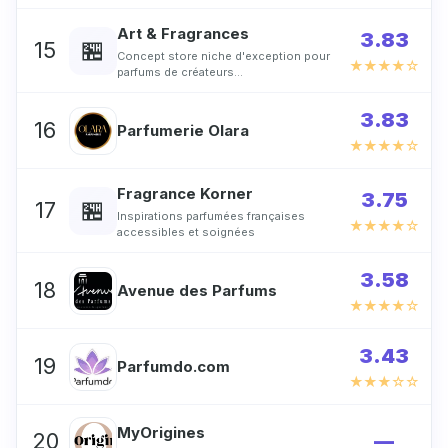
Art & Fragrances
3.83
🏪
15
Concept store niche d'exception pour
★★★★☆
parfums de créateurs…
3.83
16
Parfumerie Olara
★★★★☆
Fragrance Korner
3.75
🏪
17
Inspirations parfumées françaises
★★★★☆
accessibles et soignées
3.58
18
Avenue des Parfums
★★★★☆
3.43
19
Parfumdo.com
★★★☆☆
MyOrigines
20
—