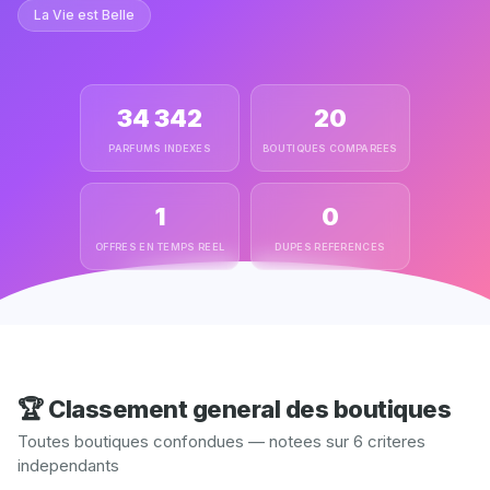
La Vie est Belle
34 342
20
PARFUMS INDEXES
BOUTIQUES COMPAREES
1
0
OFFRES EN TEMPS REEL
DUPES REFERENCES
🏆 Classement general des boutiques
Toutes boutiques confondues — notees sur 6 criteres
independants