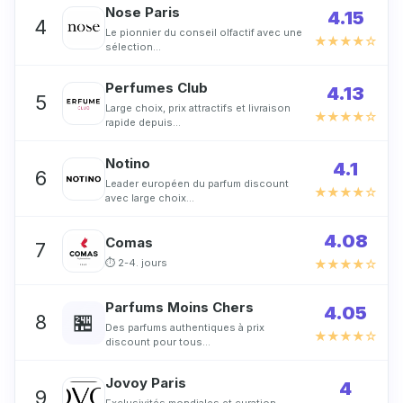
Nose Paris
4.15
4
Le pionnier du conseil olfactif avec une
★★★★☆
sélection…
Perfumes Club
4.13
5
Large choix, prix attractifs et livraison
★★★★☆
rapide depuis…
Notino
4.1
6
Leader européen du parfum discount
★★★★☆
avec large choix…
4.08
Comas
7
⏱ 2-4. jours
★★★★☆
Parfums Moins Chers
4.05
🏪
8
Des parfums authentiques à prix
★★★★☆
discount pour tous…
Jovoy Paris
4
9