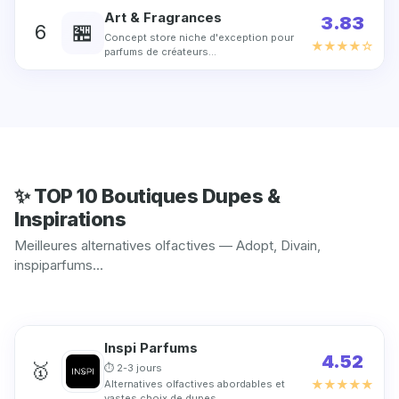
Art & Fragrances
3.83
🏪
6
Concept store niche d'exception pour
★★★★☆
parfums de créateurs…
✨ TOP 10 Boutiques Dupes &
Inspirations
Meilleures alternatives olfactives — Adopt, Divain,
inspiparfums...
Inspi Parfums
4.52
🥇
⏱ 2-3 jours
★★★★★
Alternatives olfactives abordables et
vastes choix de dupes