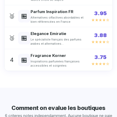
Parfum Inspiration FR
3.95
🏪
🥈
Alternatives olfactives abordables et
★★★★☆
bien référencées en France
Elegance Emiratie
3.88
🏪
🥉
Le spécialiste français des parfums
★★★★☆
arabes et alternatives…
Fragrance Korner
3.75
🏪
4
Inspirations parfumées françaises
★★★★☆
accessibles et soignées
Comment on evalue les boutiques
6 criteres notes independamment. Aucune boutique ne paie