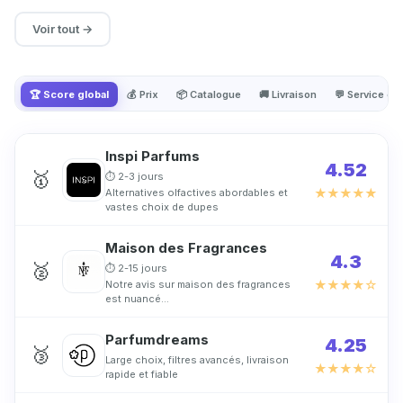
Voir tout →
🏆 Score global
💰 Prix
📦 Catalogue
🚚 Livraison
💬 Service cli
Inspi Parfums
4.52
🥇
⏱ 2-3 jours
★★★★★
Alternatives olfactives abordables et
vastes choix de dupes
Maison des Fragrances
4.3
🥈
⏱ 2-15 jours
★★★★☆
Notre avis sur maison des fragrances
est nuancé…
Parfumdreams
4.25
🥉
Large choix, filtres avancés, livraison
★★★★☆
rapide et fiable