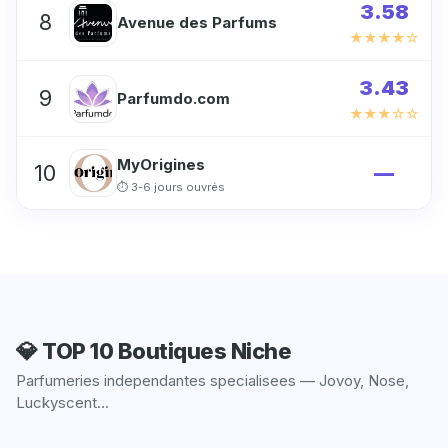
3.58
8
Avenue des Parfums
★★★★☆
3.43
9
Parfumdo.com
★★★☆☆
MyOrigines
10
—
⏱ 3-6 jours ouvrés
💎 TOP 10 Boutiques Niche
Parfumeries independantes specialisees — Jovoy, Nose,
Luckyscent...