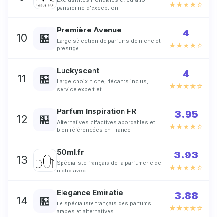
Exclusivités mondiales et curation
★★★★☆
parisienne d'exception
Première Avenue
4
🏪
10
Large sélection de parfums de niche et
★★★★☆
prestige…
Luckyscent
4
🏪
11
Large choix niche, décants inclus,
★★★★☆
service expert et…
Parfum Inspiration FR
3.95
🏪
12
Alternatives olfactives abordables et
★★★★☆
bien référencées en France
50ml.fr
3.93
13
Spécialiste français de la parfumerie de
★★★★☆
niche avec…
Elegance Emiratie
3.88
🏪
14
Le spécialiste français des parfums
★★★★☆
arabes et alternatives…