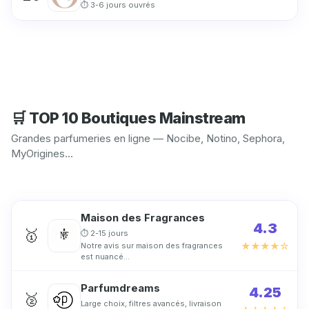
⏱ 3-6 jours ouvrés
🛒 TOP 10 Boutiques Mainstream
Grandes parfumeries en ligne — Nocibe, Notino, Sephora,
MyOrigines...
Maison des Fragrances
4.3
🥇
⏱ 2-15 jours
★★★★☆
Notre avis sur maison des fragrances
est nuancé…
Parfumdreams
4.25
🥈
Large choix, filtres avancés, livraison