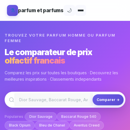
⚗️
🌙
parfum et parfums
TROUVEZ VOTRE PARFUM HOMME OU PARFUM
FEMME
Le comparateur de prix
olfactif francais
Comparez les prix sur toutes les boutiques · Decouvrez les
meilleures inspirations · Classements independants
Comparer →
Populaires :
Dior Sauvage
Baccarat Rouge 540
Black Opium
Bleu de Chanel
Aventus Creed