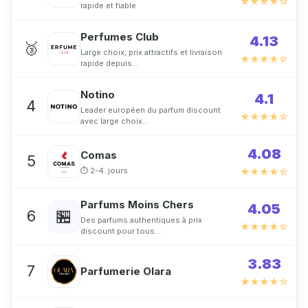
★★★★☆
rapide et fiable
Perfumes Club
4.13
🥉
Large choix, prix attractifs et livraison
★★★★☆
rapide depuis…
Notino
4.1
4
Leader européen du parfum discount
★★★★☆
avec large choix…
4.08
Comas
5
⏱ 2-4. jours
★★★★☆
Parfums Moins Chers
4.05
🏪
6
Des parfums authentiques à prix
★★★★☆
discount pour tous…
3.83
7
Parfumerie Olara
★★★★☆