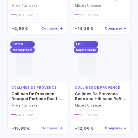
Clutch Bag – Fresh
Neroli & Cotton Blossom
Mixte / Unisexe
Mixte / Unisexe
Bergamot Scent Parfum
Eau de Toilette
Extrait
—
—
/10
/10
(0 vote)
(0 vote)
~2,56 €
~14,36 €
Comparer →
Comparer →
Extrait
EDT
Mainstream
Mainstream
COLLINES DE PROVENCE
COLLINES DE PROVENCE
Collines De Provence
Collines De Provence
Bouquet Parfume Duo 100
Rose and Hibiscus Refill
Ml – Scent: Neroli &
200ml Plastic 4.5cm
Mixte / Unisexe
Mixte / Unisexe
Cotton Flower Parfum
Collines De Provence Eau
Extrait 100ml
de Toilette 200ml
—
—
/10
/10
(0 vote)
(0 vote)
~15,98 €
~12,06 €
Comparer →
Comparer →