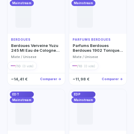
Mainstream
Mainstream
BERDOUES
PARFUMS BERDOUES
Berdoues Verveine Yuzu
Parfums Berdoues
245 Ml Eau de Cologne
Berdoues 1902 Tonique
245ml
245 Ml Eau de Cologne
Mixte / Unisexe
Mixte / Unisexe
245ml
—
—
/10
/10
(0 vote)
(0 vote)
~14,41 €
~11,98 €
Comparer →
Comparer →
EDT
EDP
Mainstream
Mainstream