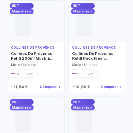
EDT
EDT
Mainstream
Mainstream
COLLINES DE PROVENCE
COLLINES DE PROVENCE
Collines De Provence
Collines De Provence
Refill 200ml Musk &
Refill Pack Fresh
Black Fruit Eau de Toilette
Bergamot 200ml Eau de
Mixte / Unisexe
Mixte / Unisexe
200ml
Toilette 200ml
—
—
/10
/10
(0 vote)
(0 vote)
~11,54 €
~10,89 €
Comparer →
Comparer →
EDT
EDP
Mainstream
Mainstream