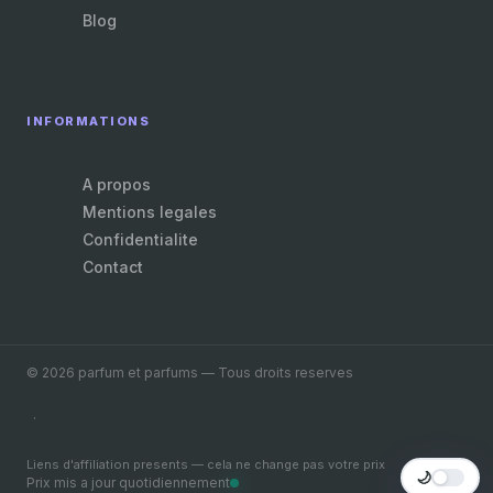
Blog
INFORMATIONS
A propos
Mentions legales
Confidentialite
Contact
© 2026 parfum et parfums — Tous droits reserves
·
Liens d'affiliation presents — cela ne change pas votre prix
🌙
Prix mis a jour quotidiennement