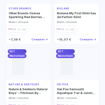
OTHER BRANDS
BIOLANE
Other Brands Osmae
Biolane My First 50ml Eau
Sparkling Red Berries
de Parfum 50ml
30ml – Floral Fragrance
Mixte / Unisexe
Mixte / Unisexe
Eau de Toilette 30ml
—
—
/10
/10
(0 vote)
(0 vote)
~7,38 €
~15,07 €
Comparer →
Comparer →
EDT
EDT
Mainstream
Mainstream
NATURE & SENTEURS
HEI POA
Nature & Senteurs Natural
Hei Poa Sensualit
Boys’ – Pitchoun By
Aquatique Tiar & Jasmine
Nature & Senteurs Eau de
Water 50 Ml Sensualit
Mixte / Unisexe
Mixte / Unisexe
Toilette
Idyllique Tiar &
Frangipani 50 Ml Eau de
—
—