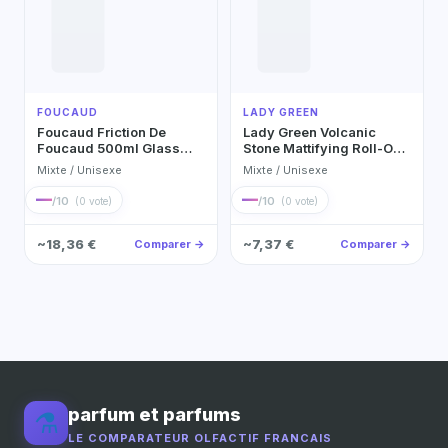
FOUCAUD
LADY GREEN
Foucaud Friction De
Lady Green Volcanic
Foucaud 500ml Glass
Stone Mattifying Roll-On
Bottle Parfum Extrait
Refills – Pack of 2 Eau de
Mixte / Unisexe
Mixte / Unisexe
500ml
Toilette
—
—
/10
/10
(0 vote)
(0 vote)
~18,36 €
~7,37 €
Comparer →
Comparer →
parfum et parfums
⚗️
LE COMPARATEUR OLFACTIF FRANCAIS