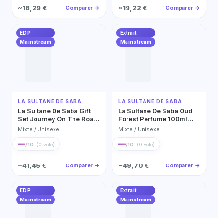
~18,29 €
~19,22 €
Comparer →
Comparer →
EDP
Extrait
Mainstream
Mainstream
LA SULTANE DE SABA
LA SULTANE DE SABA
La Sultane De Saba Gift
La Sultane De Saba Oud
Set Journey On The Road
Forest Perfume 100ml
To Taj Palace Eau de
Parfum Extrait 100ml
Mixte / Unisexe
Mixte / Unisexe
Parfum
—
—
/10
/10
(0 vote)
(0 vote)
~41,45 €
~49,70 €
Comparer →
Comparer →
EDP
Extrait
Mainstream
Mainstream