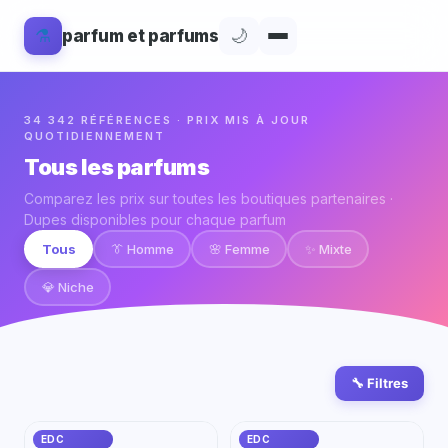
⚗️
🌙
parfum et parfums
34 342 RÉFÉRENCES · PRIX MIS À JOUR
QUOTIDIENNEMENT
Tous les parfums
Comparez les prix sur toutes les boutiques partenaires ·
Dupes disponibles pour chaque parfum
Tous
👔 Homme
🌸 Femme
✨ Mixte
💎 Niche
🔧 Filtres
EDC
EDC