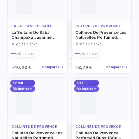
LA SULTANE DE SABA
COLLINES DE PROVENCE
La Sultane De Saba
Collines De Provence Les
Champaka Jasmine
Naturelles Perfumed
Tropical Flowers Unisex
Clutch Bag – Scent: White
Mixte / Unisexe
Mixte / Unisexe
Perfume Eau de Parfum
Tea Parfum Extrait
—
—
/10
/10
(0 vote)
(0 vote)
~46,02 €
~2,79 €
Comparer →
Comparer →
Extrait
EDT
Mainstream
Mainstream
COLLINES DE PROVENCE
COLLINES DE PROVENCE
Collines De Provence Les
Collines De Provence
Naturelles Perfumed
Perfumed Duos 180g –