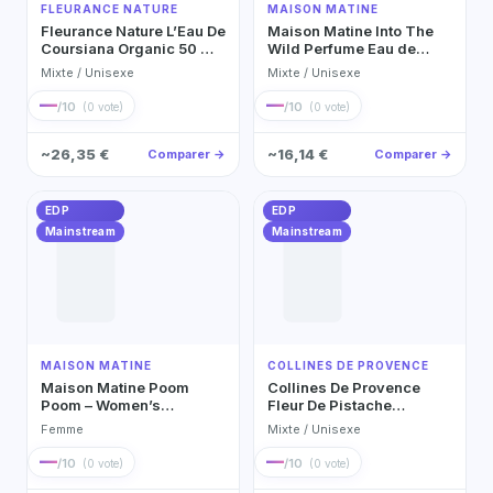
FLEURANCE NATURE
MAISON MATINE
Fleurance Nature L’Eau De
Maison Matine Into The
Coursiana Organic 50 Ml
Wild Perfume Eau de
Organic Scented Shower
Parfum
Mixte / Unisexe
Mixte / Unisexe
Gel 200 Ml Eau de
Toilette 50ml
—
—
/10
/10
(0 vote)
(0 vote)
~26,35 €
~16,14 €
Comparer →
Comparer →
EDP
EDP
Mainstream
Mainstream
MAISON MATINE
COLLINES DE PROVENCE
Maison Matine Poom
Collines De Provence
Poom – Women’s
Fleur De Pistache
Fragrance Eau de Parfum
Scented Bouquet 100 Ml
Femme
Mixte / Unisexe
Eau de Parfum 100ml
—
—
/10
/10
(0 vote)
(0 vote)