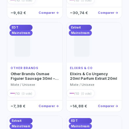
/10
/10
(0 vote)
(0 vote)
Toilette 50ml
~9,62 €
~30,74 €
Comparer →
Comparer →
EDT
Extrait
Mainstream
Mainstream
OTHER BRANDS
ELIXIRS & CO
Other Brands Osmae
Elixirs & Co Urgency
Figuier Sauvage 30ml –
20ml Parfum Extrait 20ml
Exciting Fresh Fragrance
Mixte / Unisexe
Mixte / Unisexe
Eau de Toilette 30ml
—
—
/10
/10
(0 vote)
(0 vote)
~7,38 €
~14,88 €
Comparer →
Comparer →
Extrait
EDT
Mainstream
Mainstream